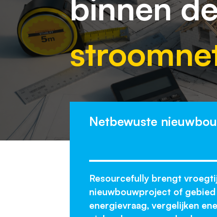
binnen d
stroomne
Netbewuste nieuwbo
Resourcefully brengt vroegtij
nieuwbouwproject of gebied 
energievraag, vergelijken e