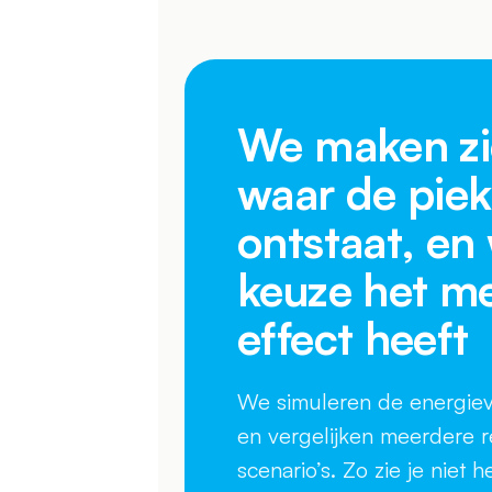
We maken zi
waar de piek
ontstaat, en
keuze het m
effect heeft
We simuleren de energiev
en vergelijken meerdere re
scenario’s. Zo zie je niet h