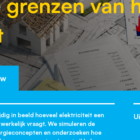
e
grenzen van 
t
uw
dig in beeld hoeveel elektriciteit een
Ui
werkelijk vraagt. We simuleren de
nergieconcepten en onderzoeken hoe