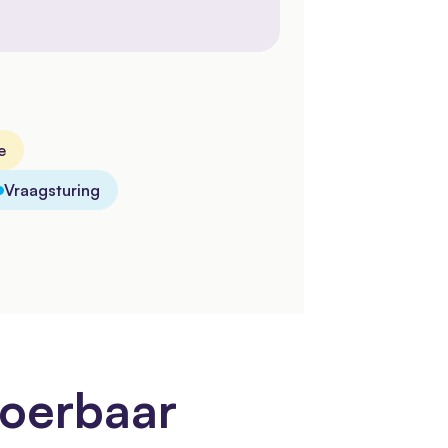
e
Vraagsturing
voerbaar