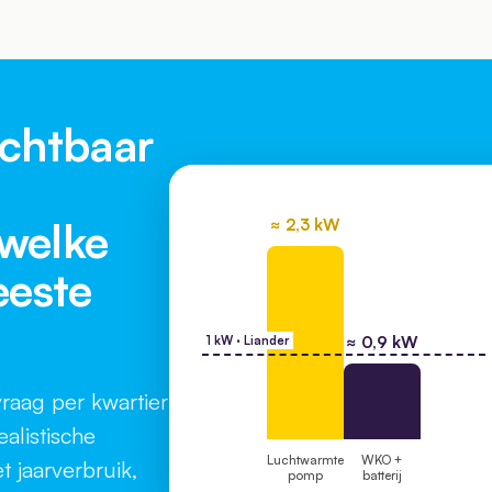
chtbaar
 welke
≈ 2,3 kW
eeste
≈ 0,9 kW
1 kW · Liander
raag per kwartier
alistische
Luchtwarmte
WKO +
et jaarverbruik,
pomp
batterij