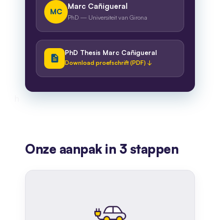
Marc Cañigueral
MC
PhD — Universiteit van Girona
PhD Thesis Marc Cañigueral
Download proefschrift (PDF) ↓
h
Onze aanpak in 3 stappen