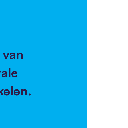
 van
rale
kelen.