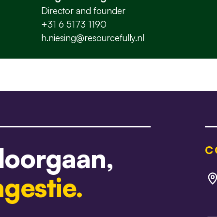
Director and founder
+31 6 5173 1190
h.niesing@resourcefully.nl
 doorgaan,
C
gestie.