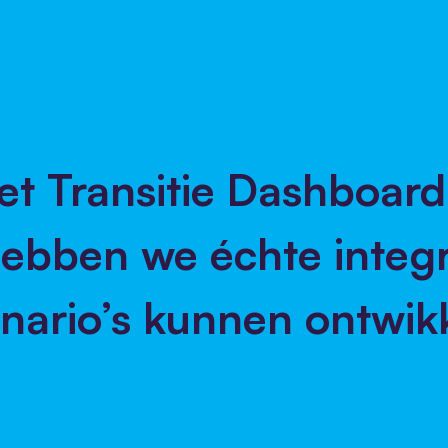
et Transitie Dashboard
hebben we échte integ
enario’s kunnen ontwik