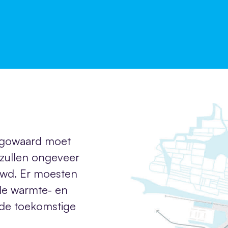
ugowaard moet
zullen ongeveer
wd. Er moesten
de warmte- en
n de toekomstige