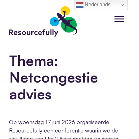
Ga
Nederlands
naar
de
Menu
inhoud
Thema:
Netcongestie
advies
Op woensdag 17 juni 2026 organiseerde
Resourcefully een conferentie waarin we de
resultaten van FlexCitizen deelden en samen