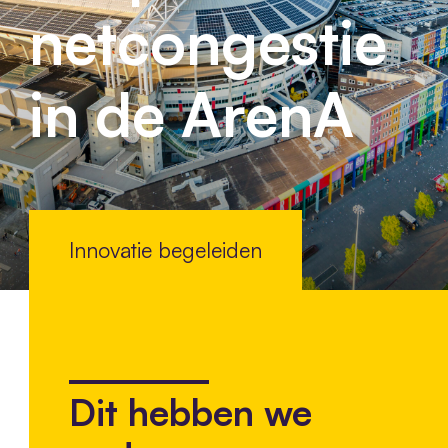
netcongestie
in de ArenA
Innovatie begeleiden
Dit hebben we