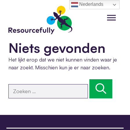
Ga
Nederlands
naar
de
Menu
inhoud
Niets gevonden
Het lijkt erop dat we niet kunnen vinden waar je
naar zoekt. Misschien kun je er naar zoeken.
Zoek
naar: